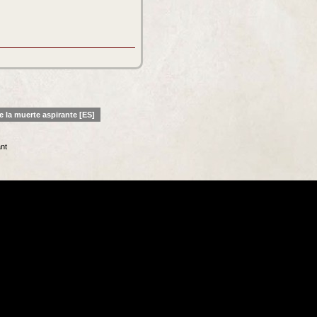
e la muerte aspirante [ES]
ant