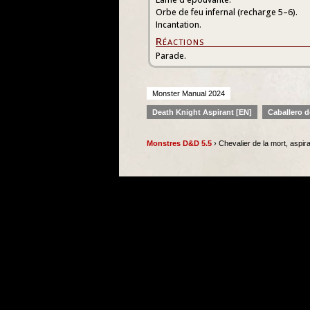
Orbe de feu infernal (recharge 5–6).
Incantation.
Réactions
Parade.
Monster Manual 2024
Death Knight Aspirant [EN]
Caballero d
Monstres D&D 5.5
› Chevalier de la mort, aspir