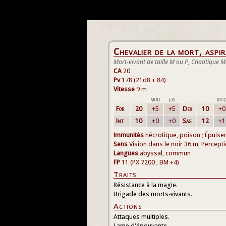
Chevalier de la mort, aspi
Mort-vivant de taille M ou P, Chaotique 
CA
20
Pv
178 (21d8 + 84)
Vitesse
9 m
MOD
JdS
MO
For
20
+5
+5
Dex
10
+0
Int
10
+0
+0
Sag
12
+1
Immunités
nécrotique, poison ; Épuise
Sens
Vision dans le noir 36 m, Percept
Langues
abyssal, commun
FP
11 (PX 7200 ; BM +4)
Traits
Résistance à la magie.
Brigade des morts-vivants.
Actions
Attaques multiples.
Lame d'épouvante.