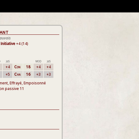
rant
Mauvais
Initiative
+4 (14)
D
JdS
MOD
JdS
+4
Con
18
+4
+4
+5
Cha
16
+3
+3
ment, Effrayé, Empoisonné
ion passive 11