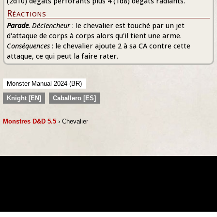
(2d10) dégâts perforants plus 4 (1d8) dégâts radiants.
Réactions
Parade
.
Déclencheur
: le chevalier est touché par un jet
d'attaque de corps à corps alors qu'il tient une arme.
Conséquences
: le chevalier ajoute 2 à sa CA contre cette
attaque, ce qui peut la faire rater.
Monster Manual 2024 (BR)
Knight [EN]
Caballero [ES]
Monstres D&D 5.5
› Chevalier