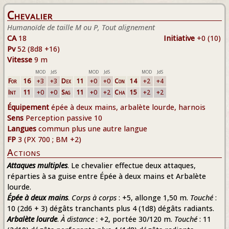
Chevalier
Humanoïde de taille M ou P, Tout alignement
CA
18
Initiative
+0 (10)
Pv
52 (8d8 +16)
Vitesse
9 m
MOD
JdS
MOD
JdS
MOD
JdS
For
16
+3
+3
Dex
11
+0
+0
Con
14
+2
+4
Int
11
+0
+0
Sag
11
+0
+2
Cha
15
+2
+2
Équipement
épée à deux mains, arbalète lourde, harnois
Sens
Perception passive 10
Langues
commun plus une autre langue
FP
3 (PX 700 ; BM +2)
Actions
Attaques multiples
. Le chevalier effectue deux attaques,
réparties à sa guise entre Épée à deux mains et Arbalète
lourde.
Épée à deux mains
.
Corps à corps
: +5, allonge 1,50 m.
Touché
:
10 (2d6 + 3) dégâts tranchants plus 4 (1d8) dégâts radiants.
Arbalète lourde
.
À distance
: +2, portée 30/120 m.
Touché
: 11