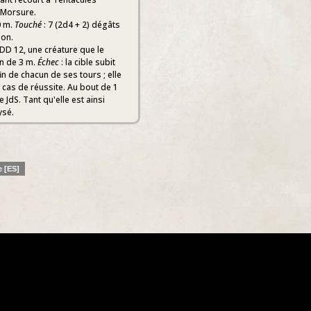
 Morsure.
0 m.
Touché
: 7 (2d4 + 2) dégâts
son.
 DD 12, une créature que le
n de 3 m.
Échec
: la cible subit
fin de chacun de ses tours ; elle
 cas de réussite. Au bout de 1
 JdS. Tant qu'elle est ainsi
ysé.
e [ES]