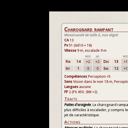
Charognard rampant
Monstruosité de taille G, non aligné
CA
13
Pv
51 (6d10 + 18)
Vitesse
9 m, escalade 9 m
MOD
JdS
MO
For
14
+2
+2
Dex
13
+1
Int
1
-5
-5
Sag
12
+1
Compétences
Perception +5
Sens
Vision dans le noir 18 m, Percept
Langues
aucune
FP
2 (PX 450 ; BM +2)
Traits
Pattes d'araignée
. Le charognard rampan
plus difficiles à escalader, y compris 
jet de caractéristique.
Actions
Attaques multiples
. Le charognard ramp