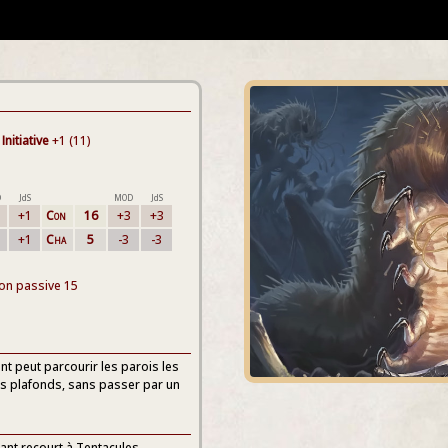
Initiative
+1 (11)
D
JdS
MOD
JdS
+1
Con
16
+3
+3
+1
Cha
5
-3
-3
ion passive 15
t peut parcourir les parois les
les plafonds, sans passer par un
ant recourt à Tentacules