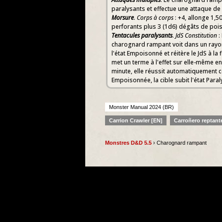
paralysants et effectue une attaque de
Morsure
.
Corps à corps
: +4, allonge 1,5
perforants plus 3 (1d6) dégâts de poi
Tentacules paralysants
.
JdS Constitution
:
charognard rampant voit dans un rayo
l'état Empoisonné et réitère le JdS à la 
met un terme à l'effet sur elle-même en
minute, elle réussit automatiquement ce
Empoisonnée, la cible subit l'état Paral
Monster Manual 2024 (BR)
Carrion Crawler [EN]
Carroñero reptant
Monstres D&D 5.5
› Charognard rampant