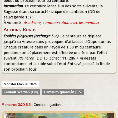
début du prochain tour du centaure.
Incantation
. Le centaure lance l'un des sorts suivants, la
Sagesse étant sa caractéristique d'incantation (DD de
sauvegarde 15) :
À volonté :
druidisme
,
communication avec les animaux
Actions Bonus
Foulées piégeuses (recharge 5–6)
. Le centaure se déplace
jusqu'à sa Vitesse sans provoquer d'attaques d'Opportunité.
Chaque créature dans un rayon de 1,50 m du centaure
pendant son déplacement est affectée une fois par l'effet
suivant.
JdS Force
: DD 15.
Échec
: 11 (2d6 + 4) dégâts
contondants, et la cible subit l'état Entravé jusqu'à la fin de
son prochain tour.
Monster Manual 2024
Centaur Warden [EN]
Centauro guardián [ES]
Monstres D&D 5.5
› Centaure, gardien