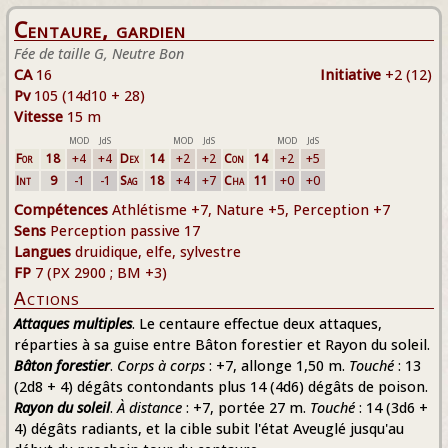
Centaure, gardien
Fée de taille G, Neutre Bon
CA
16
Initiative
+2 (12)
Pv
105 (14d10 + 28)
Vitesse
15 m
MOD
JdS
MOD
JdS
MOD
JdS
For
18
+4
+4
Dex
14
+2
+2
Con
14
+2
+5
Int
9
-1
-1
Sag
18
+4
+7
Cha
11
+0
+0
Compétences
Athlétisme +7, Nature +5, Perception +7
Sens
Perception passive 17
Langues
druidique, elfe, sylvestre
FP
7 (PX 2900 ; BM +3)
Actions
Attaques multiples
. Le centaure effectue deux attaques,
réparties à sa guise entre Bâton forestier et Rayon du soleil.
Bâton forestier
.
Corps à corps
: +7, allonge 1,50 m.
Touché
: 13
(2d8 + 4) dégâts contondants plus 14 (4d6) dégâts de poison.
Rayon du soleil
.
À distance
: +7, portée 27 m.
Touché
: 14 (3d6 +
4) dégâts radiants, et la cible subit l'état Aveuglé jusqu'au