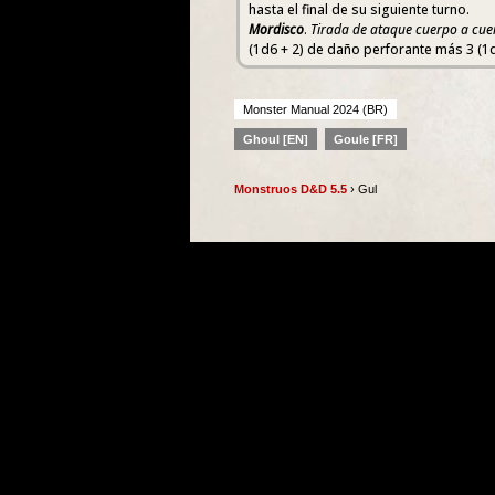
hasta el final de su siguiente turno.
Mordisco
.
Tirada de ataque cuerpo a cue
(1d6 + 2) de daño perforante más 3 (1
Monster Manual 2024 (BR)
Ghoul [EN]
Goule [FR]
Monstruos D&D 5.5
› Gul