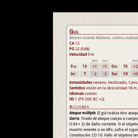
Gul
Muerto viviente Mediano, caótico malva
CA
12
PG
22 (5d8)
Velocidad
9 m
MOD
SALV
MO
Fue
13
+1
+1
Des
15
+2
Int
7
-2
-2
Sab
10
+0
Inmunidades
veneno; Hechizado, Cans
Sentidos
visión en la obscuridad 18 m,
Idiomas
común
VD
1 (PX 200; BC +2)
Acciones
Ataque múltiple
. El gul realiza dos ata
Garra
.
Tirada de ataque cuerpo a cuerpo
(1d4 + 2) de daño cortante. Si el objet
muerto viviente o un elfo, sufre el sigu
Constitución
: CD 10.
Fallo
: el objetivo 