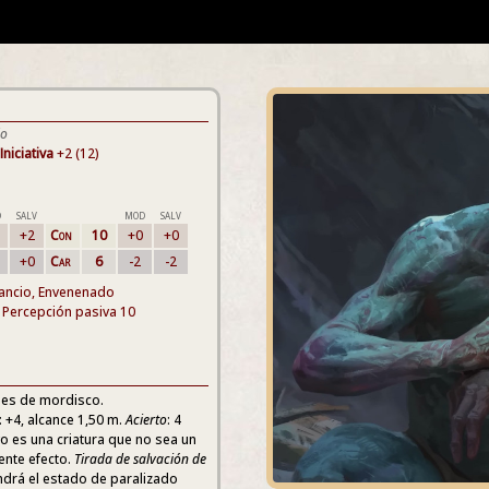
do
Iniciativa
+2 (12)
D
SALV
MOD
SALV
+2
Con
10
+0
+0
+0
Car
6
-2
-2
ancio, Envenenado
 Percepción pasiva 10
ques de mordisco.
: +4, alcance 1,50 m.
Acierto
: 4
ivo es una criatura que no sea un
iente efecto.
Tirada de salvación de
tendrá el estado de paralizado