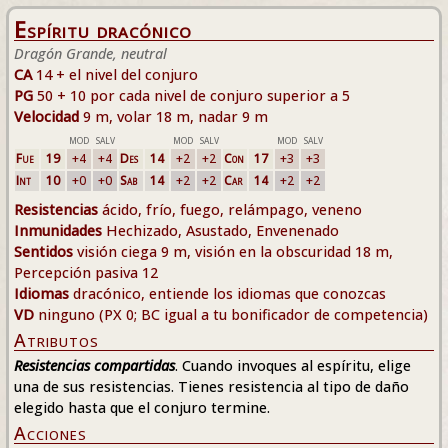
Espíritu dracónico
Dragón Grande, neutral
CA
14 + el nivel del conjuro
PG
50 + 10 por cada nivel de conjuro superior a 5
Velocidad
9 m, volar 18 m, nadar 9 m
MOD
SALV
MOD
SALV
MOD
SALV
Fue
19
+4
+4
Des
14
+2
+2
Con
17
+3
+3
Int
10
+0
+0
Sab
14
+2
+2
Car
14
+2
+2
Resistencias
ácido, frío, fuego, relámpago, veneno
Inmunidades
Hechizado, Asustado, Envenenado
Sentidos
visión ciega 9 m, visión en la obscuridad 18 m,
Percepción pasiva 12
Idiomas
dracónico, entiende los idiomas que conozcas
VD
ninguno (PX 0; BC igual a tu bonificador de competencia)
Atributos
Resistencias compartidas
. Cuando invoques al espíritu, elige
una de sus resistencias. Tienes resistencia al tipo de daño
elegido hasta que el conjuro termine.
Acciones