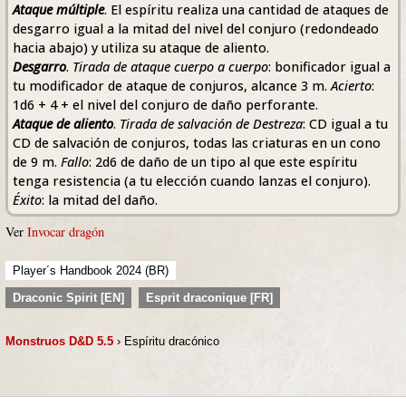
Ataque múltiple
. El espíritu realiza una cantidad de ataques de
desgarro igual a la mitad del nivel del conjuro (redondeado
hacia abajo) y utiliza su ataque de aliento.
Desgarro
.
Tirada de ataque cuerpo a cuerpo
: bonificador igual a
tu modificador de ataque de conjuros, alcance 3 m.
Acierto
:
1d6 + 4 + el nivel del conjuro de daño perforante.
Ataque de aliento
.
Tirada de salvación de Destreza
: CD igual a tu
CD de salvación de conjuros, todas las criaturas en un cono
de 9 m.
Fallo
: 2d6 de daño de un tipo al que este espíritu
tenga resistencia (a tu elección cuando lanzas el conjuro).
Éxito
: la mitad del daño.
Ver
Invocar dragón
Player´s Handbook 2024 (BR)
Draconic Spirit [EN]
Esprit draconique [FR]
Monstruos D&D 5.5
› Espíritu dracónico