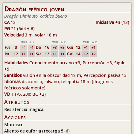
Dragón feérico joven
Dragón Diminuto, caótico bueno
CA
13
Iniciativa
+3 (13)
PG
21 (6d4 + 6)
Velocidad
3 m, volar 18 m
MOD
SALV
MOD
SALV
MOD
SALV
Fue
3
-4
-4
Des
16
+3
+3
Con
12
+1
+1
Int
12
+1
+1
Sab
12
+1
+1
Car
14
+2
+2
Habilidades
Conocimiento arcano +3, Percepción +3, Sigilo
+5
Sentidos
visión en la obscuridad 18 m, Percepción pasiva 13
Idiomas
dracónico, silvano; telepatía 18 m (dragones
feéricos solamente)
VD
1 (PX 200; BC +2)
Atributos
Resistencia mágica.
Acciones
Mordisco.
Aliento de euforia (recarga 5–6).