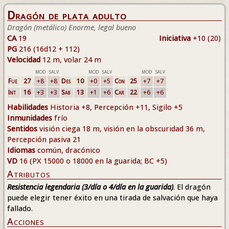
Dragón de plata adulto
Dragón (metálico) Enorme, legal bueno
CA
19
Iniciativa
+10 (20)
PG
216 (16d12 + 112)
Velocidad
12 m, volar 24 m
MOD
SALV
MOD
SALV
MOD
SALV
Fue
27
+8
+8
Des
10
+0
+5
Con
25
+7
+7
Int
16
+3
+3
Sab
13
+1
+6
Car
22
+6
+6
Habilidades
Historia +8, Percepción +11, Sigilo +5
Inmunidades
frío
Sentidos
visión ciega 18 m, visión en la obscuridad 36 m,
Percepción pasiva 21
Idiomas
común, dracónico
VD
16 (PX 15000 o 18000 en la guarida; BC +5)
Atributos
Resistencia legendaria (3/día o 4/día en la guarida)
. El dragón
puede elegir tener éxito en una tirada de salvación que haya
fallado.
Acciones