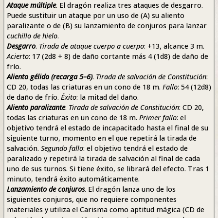
Ataque múltiple
. El dragón realiza tres ataques de desgarro.
Puede sustituir un ataque por un uso de (A) su aliento
paralizante o de (B) su lanzamiento de conjuros para lanzar
cuchillo de hielo
.
Desgarro
.
Tirada de ataque cuerpo a cuerpo
: +13, alcance 3 m.
Acierto
: 17 (2d8 + 8) de daño cortante más 4 (1d8) de daño de
frío.
Aliento gélido (recarga 5–6)
.
Tirada de salvación de Constitución
:
CD 20, todas las criaturas en un cono de 18 m.
Fallo
: 54 (12d8)
de daño de frío.
Éxito
: la mitad del daño.
Aliento paralizante
.
Tirada de salvación de Constitución
: CD 20,
todas las criaturas en un cono de 18 m.
Primer fallo
: el
objetivo tendrá el estado de incapacitado hasta el final de su
siguiente turno, momento en el que repetirá la tirada de
salvación.
Segundo fallo
: el objetivo tendrá el estado de
paralizado y repetirá la tirada de salvación al final de cada
uno de sus turnos. Si tiene éxito, se librará del efecto. Tras 1
minuto, tendrá éxito automáticamente.
Lanzamiento de conjuros
. El dragón lanza uno de los
siguientes conjuros, que no requiere componentes
materiales y utiliza el Carisma como aptitud mágica (CD de