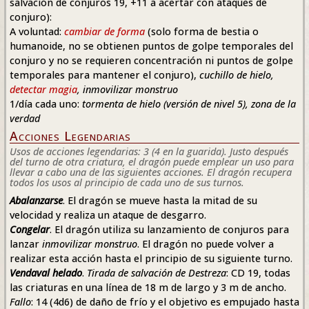
salvación de conjuros 19, +11 a acertar con ataques de
conjuro):
A voluntad:
cambiar de forma
(solo forma de bestia o
humanoide, no se obtienen puntos de golpe temporales del
conjuro y no se requieren concentración ni puntos de golpe
temporales para mantener el conjuro),
cuchillo de hielo,
detectar magia
, inmovilizar monstruo
1/día cada uno:
tormenta de hielo (versión de nivel 5), zona de la
verdad
Acciones Legendarias
Usos de acciones legendarias: 3 (4 en la guarida). Justo después
del turno de otra criatura, el dragón puede emplear un uso para
llevar a cabo una de las siguientes acciones. El dragón recupera
todos los usos al principio de cada uno de sus turnos.
Abalanzarse
. El dragón se mueve hasta la mitad de su
velocidad y realiza un ataque de desgarro.
Congelar
. El dragón utiliza su lanzamiento de conjuros para
lanzar
inmovilizar monstruo
. El dragón no puede volver a
realizar esta acción hasta el principio de su siguiente turno.
Vendaval helado
.
Tirada de salvación de Destreza
: CD 19, todas
las criaturas en una línea de 18 m de largo y 3 m de ancho.
Fallo
: 14 (4d6) de daño de frío y el objetivo es empujado hasta