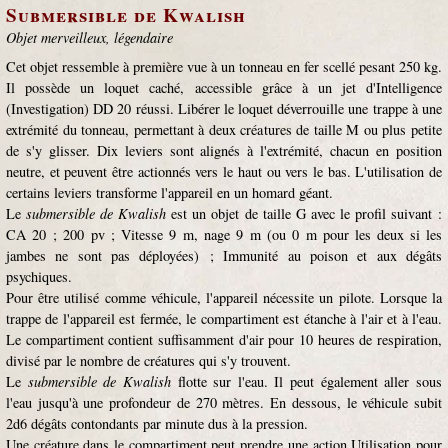
Submersible de Kwalish
Objet merveilleux, légendaire
Cet objet ressemble à première vue à un tonneau en fer scellé pesant 250 kg.
Il possède un loquet caché, accessible grâce à un jet d'Intelligence
(Investigation) DD 20 réussi. Libérer le loquet déverrouille une trappe à une
extrémité du tonneau, permettant à deux créatures de taille M ou plus petite
de s'y glisser. Dix leviers sont alignés à l'extrémité, chacun en position
neutre, et peuvent être actionnés vers le haut ou vers le bas. L'utilisation de
certains leviers transforme l'appareil en un homard géant.
Le
submersible de Kwalish
est un objet de taille G avec le profil suivant :
CA 20 ; 200 pv ; Vitesse 9 m, nage 9 m (ou 0 m pour les deux si les
jambes ne sont pas déployées) ; Immunité au poison et aux dégâts
psychiques.
Pour être utilisé comme véhicule, l'appareil nécessite un pilote. Lorsque la
trappe de l'appareil est fermée, le compartiment est étanche à l'air et à l'eau.
Le compartiment contient suffisamment d'air pour 10 heures de respiration,
divisé par le nombre de créatures qui s'y trouvent.
Le
submersible de Kwalish
flotte sur l'eau. Il peut également aller sous
l'eau jusqu'à une profondeur de 270 mètres. En dessous, le véhicule subit
2d6 dégâts contondants par minute dus à la pression.
Une créature dans le compartiment peut prendre une action Utilisation pour