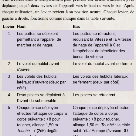
déplacer jusqu'à deux leviers de l'appareil vers le haut ou vers le bas. Après
chaque utilisation, un levier revient à sa position neutre. Chaque levier, de
gauche à droite, fonctionne comme indiqué dans la table suivante.
Levier
Haut
Bas
1
Les pattes se déploient
Les pattes se rétractent,
permettant à l'appareil de
réduisant la Vitesse et la Vitesse
marcher et de nager.
de nage de l'appareil à 0 et
l'empêchant de bénéficier des
bonus de vitesse.
2
Le volet du hublot avant
Le volet du hublot avant se ferme.
s'ouvre.
3
Les volets des hublots
Les volets des hublots latéraux
latéraux s'ouvrent (deux par
se ferment (deux par côté).
côté).
4
Deux pinces se déploient à
Les pinces se rétractent.
l'avant du submersible.
5
Chaque pince déployée
Chaque pince déployée effectue
effectue l'attaque de corps à
l'attaque de corps à corps
corps suivante : +8 pour
suivante : +8 pour toucher,
toucher, allonge 1,50 m.
allonge 1,50 m.
Touché
: la cible
Touché
: 7 (2d6) dégâts
subit l'état Agrippé (évasion DD