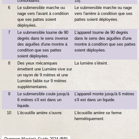
contondants.
15).
6
Le submersible marche ou
Le submersible marche ou nage
nage vers l'avant à condition
vers l'arrière à condition que ses
que ses pattes soient
pattes soient déployées.
déployées.
7
Le submersible tourne de 90
L'appareil tourne de 90 degrés
degrés dans le sens inverse
dans le sens des aiguilles d'une
des aiguilles d'une montre à
montre à condition que ses pattes
condition que ses pattes
soient déployées.
soient déployées.
8
Des yeux mécaniques
La lumière s'éteint.
émettent une Lumière vive sur
un rayon de 9 mètres et une
Lumière faible sur 9 mètres
supplémentaires.
9
Le submersible coule jusqu'à
L'appareil monte jusqu'à 6 mètres
6 mètres s'il est dans un
s'il est dans un liquide.
liquide.
10
L'écoutille arrière s'ouvre.
L'écoutille arrière se ferme
hermétiquement.
Dungeon Master's Guide 2024 (BR)