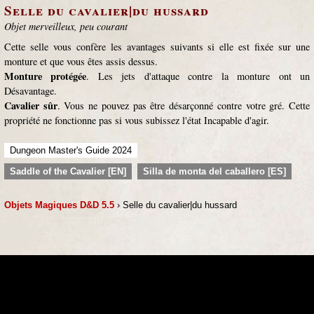
Selle du cavalier|du hussard
Objet merveilleux, peu courant
Cette selle vous confère les avantages suivants si elle est fixée sur une
monture et que vous êtes assis dessus.
Monture protégée
. Les jets d'attaque contre la monture ont un
Désavantage.
Cavalier sûr
. Vous ne pouvez pas être désarçonné contre votre gré. Cette
propriété ne fonctionne pas si vous subissez l'état Incapable d'agir.
Dungeon Master's Guide 2024
Saddle of the Cavalier [EN]
Silla de monta del caballero [ES]
Objets Magiques D&D 5.5
› Selle du cavalier|du hussard