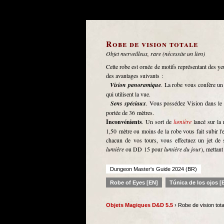
Robe de vision totale
Objet merveilleux, rare (nécessite un lien)
Cette robe est ornée de motifs représentant des y
des avantages suivants :
Vision panoramique
. La robe vous confère un
qui utilisent la vue.
Sens spéciaux
. Vous possédez Vision dans le n
portée de 36 mètres.
Inconvénients
. Un sort de
lumière
lancé sur la
1,50 mètre ou moins de la robe vous fait subir l'
chacun de vos tours, vous effectuez un jet de
lumière
ou DD 15 pour
lumière du jour
), mettant
Dungeon Master's Guide 2024 (BR)
Robe of Eyes [EN]
Túnica de los ojos [
Objets Magiques D&D 5.5
› Robe de vision tota