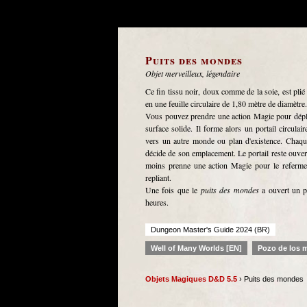
Puits des mondes
Objet merveilleux, légendaire
Ce fin tissu noir, doux comme de la soie, est pli
en une feuille circulaire de 1,80 mètre de diamètre.
Vous pouvez prendre une action Magie pour dépl
surface solide. Il forme alors un portail circula
vers un autre monde ou plan d'existence. Chaque
décide de son emplacement. Le portail reste ouver
moins prenne une action Magie pour le refermer 
repliant.
Une fois que le
puits des mondes
a ouvert un po
heures.
Dungeon Master's Guide 2024 (BR)
Well of Many Worlds [EN]
Pozo de los 
Objets Magiques D&D 5.5
› Puits des mondes