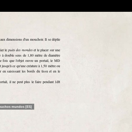
é aux dimensions d'un mouchoir. Il se déplie
ier le
puits des mondes
et le placer sur une
ire à double sens de 1,80 mètre de diamètre
 fois que l'objet ouvre un portail, le MD
t jusqu'à ce qu'une créature à 1,50 mètre ou
en saisissant les bords du tissu et en le
rtail, il ne peut plus le faire pendant 1d8
muchos mundos [ES]