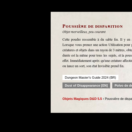
Poussière de disparition
Objet merveilleux, peu courant
Cette poudre ressemble à du sable fin. Il y en 
Lorsque vous prenez une action Utilisation pour pr
créatures et objets dans un rayon de 3 mètres, obt
durée est la même pour tous les sujets, et la po
effet. Immédiatement après qu'une créature affectée 
ou lance un sort, son état Invisible prend fin.
Dungeon Master's Guide 2024 (BR)
Dust of Disappearance [EN]
Polvo de d
Objets Magiques D&D 5.5
› Poussière de dispar