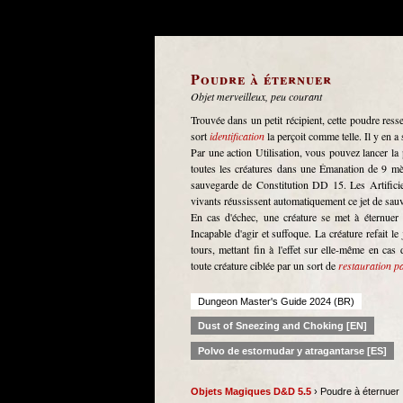
Poudre à éternuer
Objet merveilleux, peu courant
Trouvée dans un petit récipient, cette poudre res
sort
identification
la perçoit comme telle. Il y en a
Par une action Utilisation, vous pouvez lancer la 
toutes les créatures dans une Émanation de 9 mèt
sauvegarde de Constitution DD 15. Les Artificie
vivants réussissent automatiquement ce jet de sau
En cas d'échec, une créature se met à éternuer d
Incapable d'agir et suffoque. La créature refait l
tours, mettant fin à l'effet sur elle-même en cas 
toute créature ciblée par un sort de
restauration pa
Dungeon Master's Guide 2024 (BR)
Dust of Sneezing and Choking [EN]
Polvo de estornudar y atragantarse [ES]
Objets Magiques D&D 5.5
› Poudre à éternuer