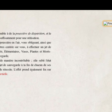
semble à de la
poussière de disparition
, et le
 suffisamment pour une utilisation.
poussière en l'air, vous obligeant, ainsi que
res centrée sur vous, à effectuer un jet de
ls, Élémentaires, Vases, Plantes et Morts-
vegarde.
e manière incontrôlable ; elle subit l'état
e jet de sauvegarde à la fin de chacun de ses
de réussite. L'effet prend également fin sur
rtielle
.