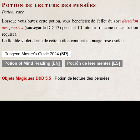
Potion de lecture des pensées
Potion, rare
Lorsque vous buvez cette potion, vous bénéficiez de l'effet du sort
détection
des pensées
(sauvegarde DD 13) pendant 10 minutes (aucune concentration
requise).
Le liquide violet dense de cette potion contient un nuage rose ovoïde.
Dungeon Master's Guide 2024 (BR)
Potion of Mind Reading [EN]
Poción de leer mentes [ES]
Objets Magiques D&D 5.5
› Potion de lecture des pensées