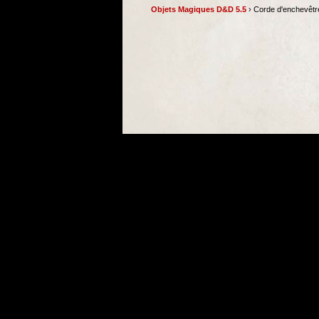
Objets Magiques D&D 5.5
› Corde d'enchevêt