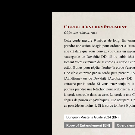
Corde d'enchevêtrement
Objet merveilleux, rare
Cette corde mesure 9 mètres de long. En tenan
prendre une action Magie pour ordonner à l'autre
une créature que vous pouvez voir dans un rayon d
sauvegarde de Dextérité DD 15 ou subir l'état 
lâchant votre extrémité de la corde (la corde s'en
action Bonus pour répéter l'ordre (la corde s'enrou
Une cible entravée par la corde peut prendre une
(Athlétisme) ou de Dextérité (Acrobaties) DD 15
entravée par la corde. Si vous tenez toujours la
pouvez prendre une Réaction pour ordonner à la c
la corde s'enroule dans sa case. La corde a une 
dégâts de poison et psychiques. Elle récupère 1 po
en possède au moins 1. Si la corde tombe à 0 point d
Dungeon Master's Guide 2024 (BR)
Rope of Entanglement [EN]
Cuerda enr