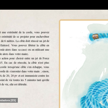
t une extrémité de la corde, vous pouvez
 extrémité de se projeter pour enchevêtrer
e 6 mètres. La cible doit réussir un jet de
Entravé. Vous pouvez libérer la cible en
roule alors dans sa case) ou en utilisant une
le alors dans votre main).
 action pour choisir entre un jet de Force
. En cas de réussite, la cible n'est plus
 corde lorsqu'une cible s'en échappe, vous
orde de s'enrouler dans votre main ; sinon,
CA de 20, 20 pv et est immunisée contre les
int de vie toutes les 5 minutes tant qu'elle
e vie, elle est détruite.
edadora [ES]