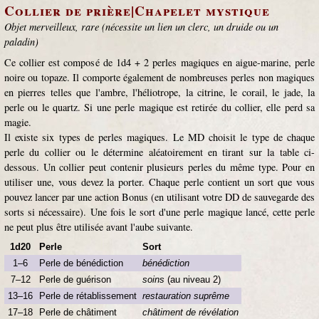
Collier de prière|Chapelet mystique
Objet merveilleux, rare (nécessite un lien un clerc, un druide ou un
paladin)
Ce collier est composé de 1d4 + 2 perles magiques en aigue-marine, perle
noire ou topaze. Il comporte également de nombreuses perles non magiques
en pierres telles que l'ambre, l'héliotrope, la citrine, le corail, le jade, la
perle ou le quartz. Si une perle magique est retirée du collier, elle perd sa
magie.
Il existe six types de perles magiques. Le MD choisit le type de chaque
perle du collier ou le détermine aléatoirement en tirant sur la table ci-
dessous. Un collier peut contenir plusieurs perles du même type. Pour en
utiliser une, vous devez la porter. Chaque perle contient un sort que vous
pouvez lancer par une action Bonus (en utilisant votre DD de sauvegarde des
sorts si nécessaire). Une fois le sort d'une perle magique lancé, cette perle
ne peut plus être utilisée avant l'aube suivante.
1d20
Perle
Sort
1–6
Perle de bénédiction
bénédiction
7–12
Perle de guérison
soins
(au niveau 2)
13–16
Perle de rétablissement
restauration suprême
17–18
Perle de châtiment
châtiment de révélation