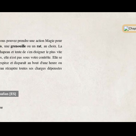
 vous pouvez prendre une action Magie pour
is
, une
grenouille
ou un
rat
, au choix. La
apeau et tente de s'en éloigner le plus vite
s, elle n'est pas sous votre contrôle. Elle se
spèce et disparaît au bout d'une heure ou
eau récupère toutes ses charges dépensées
mañas [ES]
ne