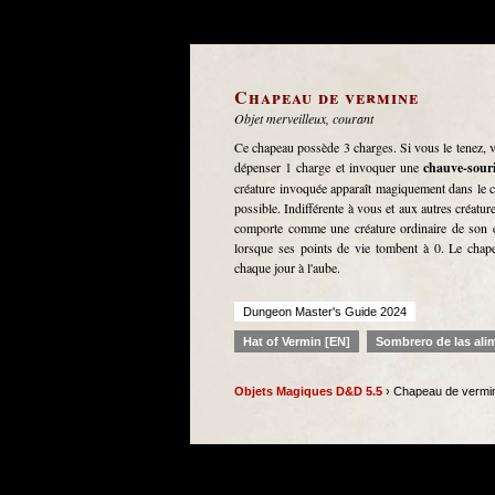
Chapeau de vermine
Objet merveilleux, courant
Ce chapeau possède 3 charges. Si vous le tenez,
dépenser 1 charge et invoquer une
chauve-sour
créature invoquée apparaît magiquement dans le ch
possible. Indifférente à vous et aux autres créature
comporte comme une créature ordinaire de son e
lorsque ses points de vie tombent à 0. Le chap
chaque jour à l'aube.
Dungeon Master's Guide 2024
Hat of Vermin [EN]
Sombrero de las ali
Objets Magiques D&D 5.5
› Chapeau de vermi