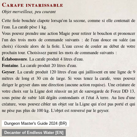
Carafe intarissable
Objet merveilleux, peu courant
Cette fiole bouchée clapote lorsqu'on la secoue, comme si elle contenait de
l'eau. La carafe pèse 1 kg.
Vous pouvez prendre une action Magie pour retirer le bouchon et prononcer
l'un des trois mots de commande suivants : de l'eau douce ou salée (au
choix) s'écoule alors de la fiole. L'eau cesse de couler au début de votre
prochain tour. Choisissez parmi les mots de commande suivants :
Éclaboussure
. La carafe produit 4 litres d'eau.
Fontaine
. La carafe produit 20 litres d'eau.
Geyser
. La carafe produit 120 litres d'eau qui jaillissent en une ligne de 9
mètres de long et 30 cm de large. Si vous tenez la carafe, vous pouvez
diriger le geyser dans une direction (aucune action requise). Une créature de
votre choix sur la Ligne doit réussir un jet de sauvegarde de Force DD 13,
sous peine de subir 1d4 dégâts contondants et l'état À terre. Au lieu d'une
créature, vous pouvez cibler un objet sur la Ligne qui n'est pas porté et qui
ne pèse pas plus de 100 kg. L'objet est renversé par le geyser.
Dungeon Master's Guide 2024 (BR)
Decanter of Endless Water [EN]