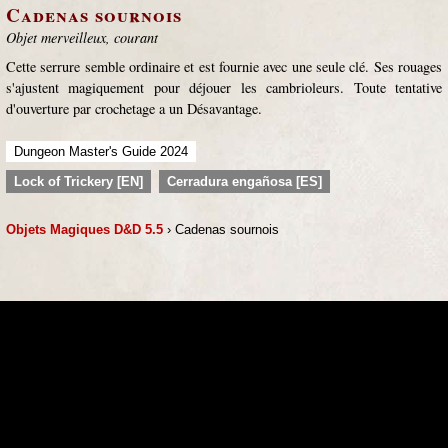
Cadenas sournois
Objet merveilleux, courant
Cette serrure semble ordinaire et est fournie avec une seule clé. Ses rouages
s'ajustent magiquement pour déjouer les cambrioleurs. Toute tentative
d'ouverture par crochetage a un Désavantage.
Dungeon Master's Guide 2024
Lock of Trickery [EN]
Cerradura engañosa [ES]
Objets Magiques D&D 5.5
› Cadenas sournois