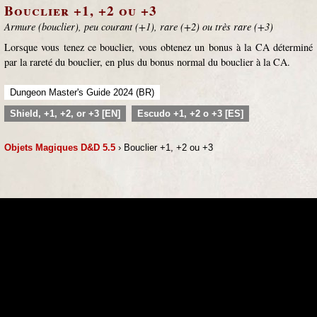
Bouclier +1, +2 ou +3
Armure (bouclier), peu courant (+1), rare (+2) ou très rare (+3)
Lorsque vous tenez ce bouclier, vous obtenez un bonus à la CA déterminé
par la rareté du bouclier, en plus du bonus normal du bouclier à la CA.
Dungeon Master's Guide 2024 (BR)
Shield, +1, +2, or +3 [EN]
Escudo +1, +2 o +3 [ES]
Objets Magiques D&D 5.5
› Bouclier +1, +2 ou +3