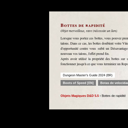
Bottes de rapidité
Objet merveilleux, rare (nécessite un lien)
Lorsque vous portez ces bottes, vous pouvez pren
talons. Dans ce cas, les bottes doublent votre Vite
d'opportunité contre vous subit un Désavantage 
nouveau vos talons, l'effet prend fin.
Après avoir utilisé la propriété des bottes sur
fonctionner jusqu'à ce que vous terminiez un Rep
Dungeon Master's Guide 2024 (BR)
Boots of Speed [EN]
Botas de velocida
Objets Magiques D&D 5.5
› Bottes de rapidité