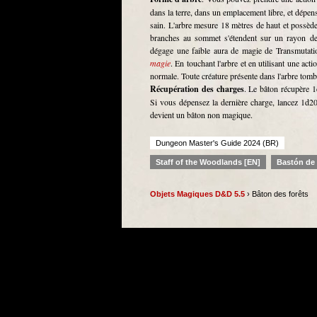
dans la terre, dans un emplacement libre, et dépen
sain. L'arbre mesure 18 mètres de haut et possède
branches au sommet s'étendent sur un rayon de 
dégage une faible aura de magie de Transmutatio
magie
. En touchant l'arbre et en utilisant une a
normale. Toute créature présente dans l'arbre tomb
Récupération des charges
. Le bâton récupère 1
Si vous dépensez la dernière charge, lancez 1d20
devient un bâton non magique.
Dungeon Master's Guide 2024 (BR)
Staff of the Woodlands [EN]
Bastón de 
Objets Magiques D&D 5.5
› Bâton des forêts