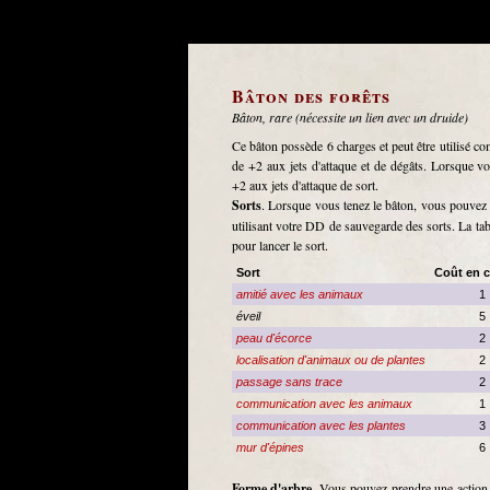
Bâton des forêts
Bâton, rare (nécessite un lien avec un druide)
Ce bâton possède 6 charges et peut être utilisé 
de +2 aux jets d'attaque et de dégâts. Lorsque v
+2 aux jets d'attaque de sort.
Sorts
. Lorsque vous tenez le bâton, vous pouvez la
utilisant votre DD de sauvegarde des sorts. La ta
pour lancer le sort.
Sort
Coût en 
amitié avec les animaux
1
éveil
5
peau d'écorce
2
localisation d'animaux ou de plantes
2
passage sans trace
2
communication avec les animaux
1
communication avec les plantes
3
mur d'épines
6
Forme d'arbre
. Vous pouvez prendre une action