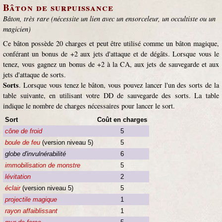
Bâton de surpuissance
Bâton, très rare (nécessite un lien avec un ensorceleur, un occultiste ou un
magicien)
Ce bâton possède 20 charges et peut être utilisé comme un bâton magique,
conférant un bonus de +2 aux jets d'attaque et de dégâts. Lorsque vous le
tenez, vous gagnez un bonus de +2 à la CA, aux jets de sauvegarde et aux
jets d'attaque de sorts.
Sorts
. Lorsque vous tenez le bâton, vous pouvez lancer l'un des sorts de la
table suivante, en utilisant votre DD de sauvegarde des sorts. La table
indique le nombre de charges nécessaires pour lancer le sort.
Sort
Coût en charges
cône de froid
5
boule de feu
(version niveau 5)
5
globe d'invulnérabilité
6
immobilisation de monstre
5
lévitation
2
éclair
(version niveau 5)
5
projectile magique
1
rayon affaiblissant
1