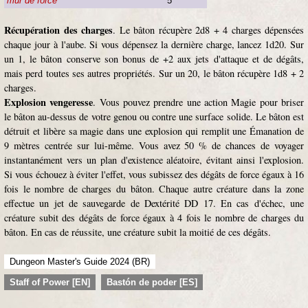
mur de force
5
Récupération des charges
. Le bâton récupère 2d8 + 4 charges dépensées
chaque jour à l'aube. Si vous dépensez la dernière charge, lancez 1d20. Sur
un 1, le bâton conserve son bonus de +2 aux jets d'attaque et de dégâts,
mais perd toutes ses autres propriétés. Sur un 20, le bâton récupère 1d8 + 2
charges.
Explosion vengeresse
. Vous pouvez prendre une action Magie pour briser
le bâton au-dessus de votre genou ou contre une surface solide. Le bâton est
détruit et libère sa magie dans une explosion qui remplit une Émanation de
9 mètres centrée sur lui-même. Vous avez 50 % de chances de voyager
instantanément vers un plan d'existence aléatoire, évitant ainsi l'explosion.
Si vous échouez à éviter l'effet, vous subissez des dégâts de force égaux à 16
fois le nombre de charges du bâton. Chaque autre créature dans la zone
effectue un jet de sauvegarde de Dextérité DD 17. En cas d'échec, une
créature subit des dégâts de force égaux à 4 fois le nombre de charges du
bâton. En cas de réussite, une créature subit la moitié de ces dégâts.
Dungeon Master's Guide 2024 (BR)
Staff of Power [EN]
Bastón de poder [ES]