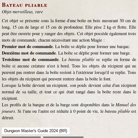
Bateau pliable
Objet merveilleux, rare
Cet objet se présente sous la forme d'une boîte en bois mesurant 30 cm de
long, 15 cm de large et 15 cm de profondeur. Elle pèse 2 kg et flotte. Elle
peut être ouverte pour y ranger des objets. Cet objet possède également trois
mots de commande, chacun nécessitant une action Magie :
Premier mot de commande
. La boîte se déplie pour former une barque.
Deuxième mot de commande
. La boîte se déplie pour former une barge.
Troisième mot de commande
. Le
bateau pliable
se replie en forme de
boîte si aucune créature n'est à bord. Tous les objets du récipient qui ne
peuvent pas rentrer dans la boîte restent à l'extérieur lorsqu'il se replie. Tous
les objets du récipient qui peuvent rentrer dans la boîte le font.
Lorsque la boîte devient un récipient, son poids devient celui d'un récipient
normal de sa taille, et tout ce qui était rangé dans la boîte reste dans le
récipient.
Les profils de la barque et de la barge sont disponibles dans le
Manuel des
joueurs
. Si l'une ou l'autre est réduite à 0 point de vie, le
bateau pliable
est
détruit.
Dungeon Master's Guide 2024 (BR)