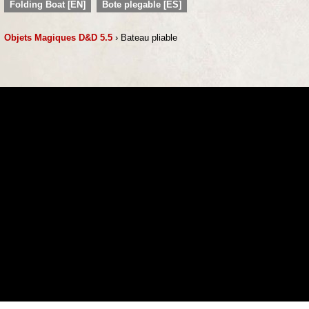
Folding Boat [EN]
Bote plegable [ES]
Objets Magiques D&D 5.5
› Bateau pliable