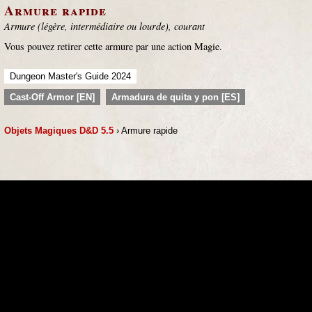
Armure rapide
Armure (légère, intermédiaire ou lourde), courant
Vous pouvez retirer cette armure par une action Magie.
Dungeon Master's Guide 2024
Cast-Off Armor [EN]
Armadura de quita y pon [ES]
Objets Magiques D&D 5.5
› Armure rapide