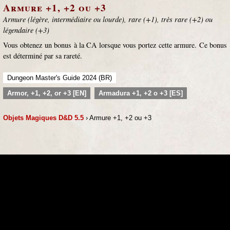
Armure +1, +2 ou +3
Armure (légère, intermédiaire ou lourde), rare (+1), très rare (+2) ou
légendaire (+3)
Vous obtenez un bonus à la CA lorsque vous portez cette armure. Ce bonus
est déterminé par sa rareté.
Dungeon Master's Guide 2024 (BR)
Armor, +1, +2, or +3 [EN]
Armadura +1, +2 o +3 [ES]
Objets Magiques D&D 5.5
› Armure +1, +2 ou +3