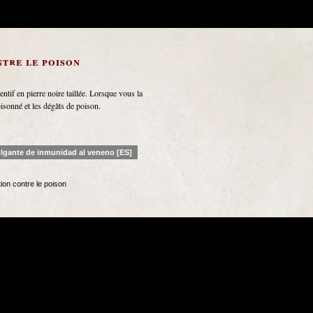
tre le poison
ntif en pierre noire taillée. Lorsque vous la
isonné et les dégâts de poison.
lgante de inmunidad al veneno [ES]
ion contre le poison