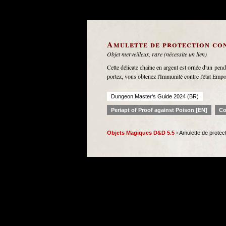
Amulette de protection con
Objet merveilleux, rare (nécessite un lien)
Cette délicate chaîne en argent est ornée d'un pende
portez, vous obtenez l'Immunité contre l'état Empo
Dungeon Master's Guide 2024 (BR)
Periapt of Proof against Poison [EN]
Co
Objets Magiques D&D 5.5
› Amulette de protect