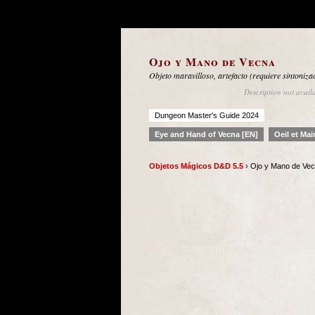
Ojo y Mano de Vecna
Objeto maravilloso, artefacto (requiere sintoniza
Description not avail
Dungeon Master's Guide 2024
Eye and Hand of Vecna [EN]
Oeil et Ma
Objetos Mágicos D&D 5.5
› Ojo y Mano de Ve