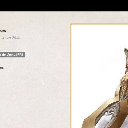
ción)
able (not OGL).
in de Vecna [FR]
cna