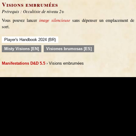
Visions embrumées
Prérequis : Occultiste de niveau 2+
Vous pouvez lancer
image silencieuse
sans dépenser un emplacement de
sort.
Player's Handbook 2024 (BR)
Misty Visions [EN]
Visiones brumosas [ES]
Manifestations D&D 5.5
› Visions embrumées