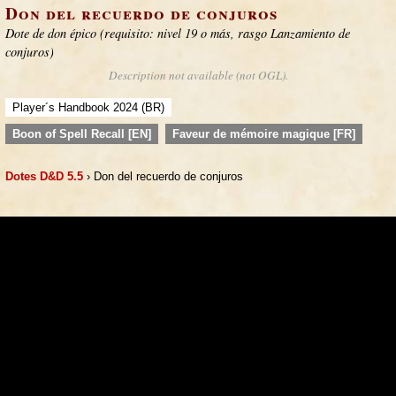
Don del recuerdo de conjuros
Dote de don épico (requisito: nivel 19 o más, rasgo Lanzamiento de
conjuros)
Description not available (not OGL).
Player´s Handbook 2024 (BR)
Boon of Spell Recall [EN]
Faveur de mémoire magique [FR]
Dotes D&D 5.5
› Don del recuerdo de conjuros