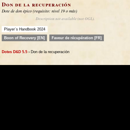
Don de la recuperación
Dote de don épico (requisito: nivel 19 o más)
Description not available (not OGL).
Player´s Handbook 2024
Boon of Recovery [EN]
Faveur de récupération [FR]
Dotes D&D 5.5
› Don de la recuperación