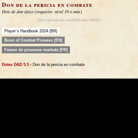
Don de la pericia en combate
Dote de don épico (requisito: nivel 19 o más)
Description not available (not OGL).
Player´s Handbook 2024 (BR)
Boon of Combat Prowess [EN]
Faveur de prouesse martiale [FR]
Dotes D&D 5.5
› Don de la pericia en combate