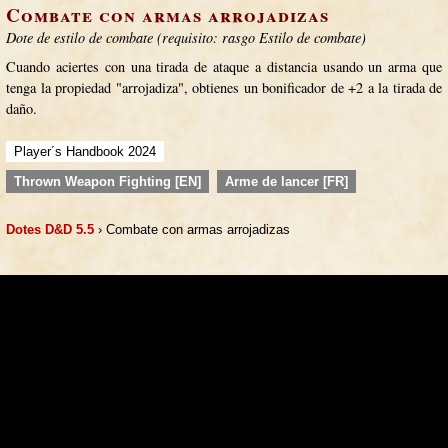
Combate con armas arrojadizas
Dote de estilo de combate (requisito: rasgo Estilo de combate)
Cuando aciertes con una tirada de ataque a distancia usando un arma que
tenga la propiedad "arrojadiza", obtienes un bonificador de +2 a la tirada de
daño.
Player´s Handbook 2024
Thrown Weapon Fighting [EN]
Arme de lancer [FR]
Dotes D&D 5.5
› Combate con armas arrojadizas