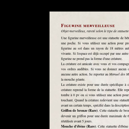
Figurine merveilleuse
Objet merveilleux, rareté selon le type de statuette
Une figurine merveilleuse est une statuette de bê
une poche. Si vous utilisez une action pour p
figurine au sol dans un rayon de 18 mètres auto
vivante. Si l'espace est déjà occupé par une autre 
figurine ne prend pas la forme d'une créature.
La créature est amicale avec vous et vos compag
vos ordres audibles. Si vous ne donnez aucun or
aucune autre action. Se reporter au
Manuel des M
la mouche géante.
La créature existe pour une durée spécifique à ch
créature reprend la forme de la statuette. Elle rep
tombe à 0 pv ou si vous utilisez une action pou
touchant. Quand la créature redevient une statuett
avant un certain temps, spécifié dans la description 
Griffon de bronze (Rare)
. Cette statuette de br
devenir un griffon pour une durée maximale de 6 h
réutilisée avant 5 jours.
Mouche d'ébène (Rare)
. Cette statuette d'ébèn