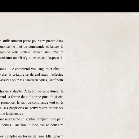
te suffisamment petite pour être placée dans
rononcer le mot de commande et lancez la
ur de vous, celle-ci devient une créature
créature ou s'il n'y a pas assez d'espace, la
nons. Elle comprend vos langues et obéit à
dre, la créature se défend mais n'effectue
onstres
pour les caractéristiques, sauf pour
aque statuette. À la fin de cette durée, la
rend la forme de la figurine plus tôt si elle
r prononcer le mot de commande tout en la
e, ses propriétés ne peuvent être réutilisées
de la statuette :
onze représente un griffon rampant. Elle peut
eures. Une fois utilisée, elle ne peut être
e est sculptée en forme de taon. Elle devient