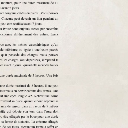
e monture, pour une durée maximale de 12
e avant 2 jours.
 sont toujours créées en paires. Vous pouvez
s. Chacune peut devenir un lion pendant un
eut être réutilisé avant 7 jours.
en ivoire sont toujours créées par ensemble
nctionne différemment des autres. Leurs
c avec les mêmes caractéristiques qu'un
ode inférieure ou égale à une heure passée
 qu'il possède des charges, vous pouvez
tes les charges sont dépensées, il reprend la
isée avant 7 jours, quand elle récupère toutes
 une durée maximale de 3 heures. Une fois
 une durée maximal de 3 heures. Il ne peut
s pour vous en servir comme des armes. Une
ient une épée longue +2. Retirer une corne
retrouvant sa place, quand le bouc reprend sa
e aura de terreur dans un rayon de 9 mètres
ile qui débute son tour dans l'aura doit
u être effrayée par le bouc pour une durée
sa forme de statuette. La créature effrayée
n de ses tours, mettant un terme à l'effet en