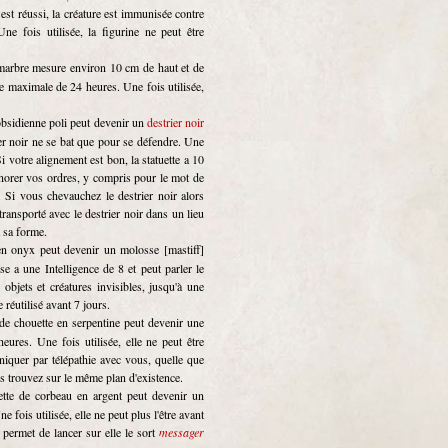
 est réussi, la créature est immunisée contre
e fois utilisée, la figurine ne peut être
e marbre mesure environ 10 cm de haut et de
e maximale de 24 heures. Une fois utilisée,
obsidienne poli peut devenir un
destrier noir
r noir ne se bat que pour se défendre. Une
 Si votre alignement est bon, la statuette a 10
gnorer vos ordres, y compris pour le mot de
 Si vous chevauchez le destrier noir alors
transporté avec le destrier noir dans un lieu
a sa forme.
 en onyx peut devenir un molosse [mastiff]
 a une Intelligence de 8 et peut parler le
objets et créatures invisibles, jusqu'à une
e réutilisé avant 7 jours.
e de chouette en serpentine peut devenir une
ures. Une fois utilisée, elle ne peut être
niquer par télépathie avec vous, quelle que
us trouvez sur le même plan d'existence.
uette de corbeau en argent peut devenir un
fois utilisée, elle ne peut plus l'être avant
 permet de lancer sur elle le sort
messager