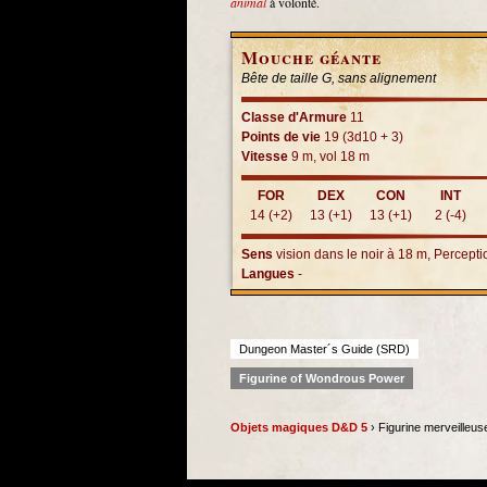
animal
à volonté.
Mouche géante
Bête de taille G, sans alignement
Classe d'Armure
11
Points de vie
19 (3d10 + 3)
Vitesse
9 m, vol 18 m
FOR
DEX
CON
INT
14 (+2)
13 (+1)
13 (+1)
2 (-4)
Sens
vision dans le noir à 18 m, Percept
Langues
-
Dungeon Master´s Guide (SRD)
Figurine of Wondrous Power
Objets magiques D&D 5
› Figurine merveilleus