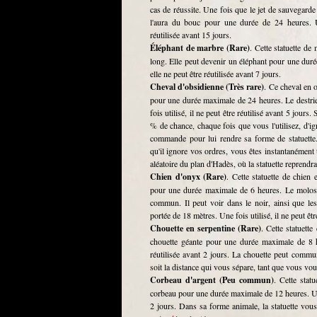
cas de réussite. Une fois que le jet de sauvegarde
l'aura du bouc pour une durée de 24 heures. Un
réutilisée avant 15 jours.
Éléphant de marbre (Rare)
. Cette statuette d
long. Elle peut devenir un éléphant pour une duré
elle ne peut être réutilisée avant 7 jours.
Cheval d'obsidienne (Très rare)
. Ce cheval en 
pour une durée maximale de 24 heures. Le destrie
fois utilisé, il ne peut être réutilisé avant 5 jours.
% de chance, chaque fois que vous l'utilisez, d'i
commande pour lui rendre sa forme de statuette.
qu'il ignore vos ordres, vous êtes instantanément 
aléatoire du plan d'Hadès, où la statuette reprendr
Chien d'onyx (Rare)
. Cette statuette de chien
pour une durée maximale de 6 heures. Le molosse
commun. Il peut voir dans le noir, ainsi que les 
portée de 18 mètres. Une fois utilisé, il ne peut êtr
Chouette en serpentine (Rare)
. Cette statuett
chouette géante pour une durée maximale de 8 he
réutilisée avant 2 jours. La chouette peut commu
soit la distance qui vous sépare, tant que vous vo
Corbeau d'argent (Peu commun)
. Cette stat
corbeau pour une durée maximale de 12 heures. Une 
2 jours. Dans sa forme animale, la statuette vous