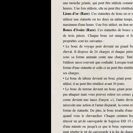
une mouche géante, qui peut être utilisée comm
heures. Une fois utilisée, elle ne peut être réutilisé
Lions d'or (Rare)
. Ces statuettes de lions en or
utiliser une statuette ou les deux en même temp
maximum d'une heure. Une fois utilisé, un lion ne p
Boucs d'ivoire (Rare)
. Ces statuettes de boucs 
de trois pièces. Chaque bouc est unique et fo
propriétés sont les suivantes :
• Le bouc de voyage peut devenir un grand bou
cheval. Il dispose de 24 charges et chaque péri
sous sa forme animale coute une charge. Tant
l'utiliser aussi souvent que souhaité. Lorsque tou
forme d'une statuette et celle-ci ne peut être réutil
ses charges.
• Le bouc de labeur devient un bouc géant pour
utilisé, il ne peut être réutilisé avant 30 jours.
• Le bouc de terreur devient un bouc géant pour
pas attaquer mais vous pouvez retirer ses corne
corne devient une lance d'arçon +1, l'autre dev
nécessite une action et l'arme disparait, la corne 
forme de statuette. De plus, le bouc irradie d'un
quand vous le chevauchez. Chaque créature host
réussir un jet de sauvegarde de Sagesse DD 15 o
d'une minute ou jusqu'à ce que le bouc reprenne 
peut répéter le jet de sauvegarde à la fin de chacu