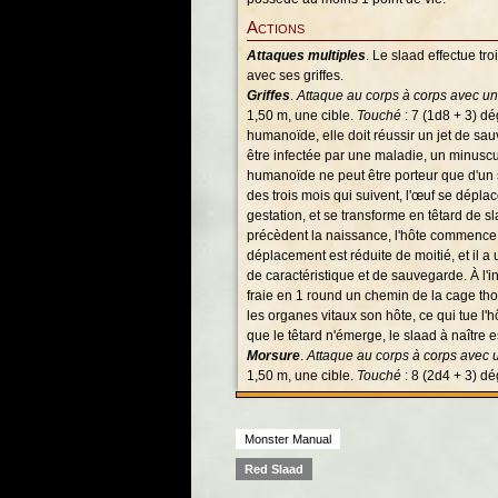
Actions
Attaques multiples
. Le slaad effectue tr
avec ses griffes.
Griffes
.
Attaque au corps à corps avec u
1,50 m, une cible.
Touché
: 7 (1d8 + 3) dé
humanoïde, elle doit réussir un jet de s
être infectée par une maladie, un minusc
humanoïde ne peut être porteur que d'un s
des trois mois qui suivent, l'œuf se déplac
gestation, et se transforme en têtard de 
précèdent la naissance, l'hôte commence à
déplacement est réduite de moitié, et il a
de caractéristique et de sauvegarde. À l'in
fraie en 1 round un chemin de la cage tho
les organes vitaux son hôte, ce qui tue l'
que le têtard n'émerge, le slaad à naître e
Morsure
.
Attaque au corps à corps avec
1,50 m, une cible.
Touché
: 8 (2d4 + 3) dé
Monster Manual
Red Slaad