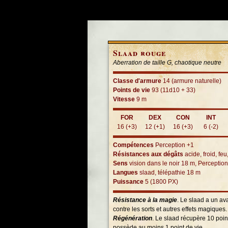
Slaad rouge
Aberration de taille G, chaotique neutre
Classe d'armure
14 (armure naturelle)
Points de vie
93 (11d10 + 33)
Vitesse
9 m
FOR
DEX
CON
INT
16 (+3)
12 (+1)
16 (+3)
6 (-2)
Compétences
Perception +1
Résistances aux dégâts
acide, froid, feu
Sens
vision dans le noir 18 m, Perceptio
Langues
slaad, télépathie 18 m
Puissance
5 (1800 PX)
Résistance à la magie
. Le slaad a un a
contre les sorts et autres effets magiques.
Régénération
. Le slaad récupère 10 point
possède au moins 1 point de vie.