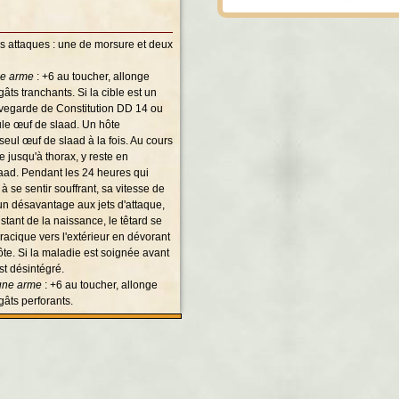
ois attaques : une de morsure et deux
ne arme
: +6 au toucher, allonge
gâts tranchants. Si la cible est un
auvegarde de Constitution DD 14 ou
ule œuf de slaad. Un hôte
eul œuf de slaad à la fois. Au cours
e jusqu'à thorax, y reste en
slaad. Pendant les 24 heures qui
 se sentir souffrant, sa vitesse de
 un désavantage aux jets d'attaque,
stant de la naissance, le têtard se
racique vers l'extérieur en dévorant
hôte. Si la maladie est soignée avant
st désintégré.
 une arme
: +6 au toucher, allonge
gâts perforants.