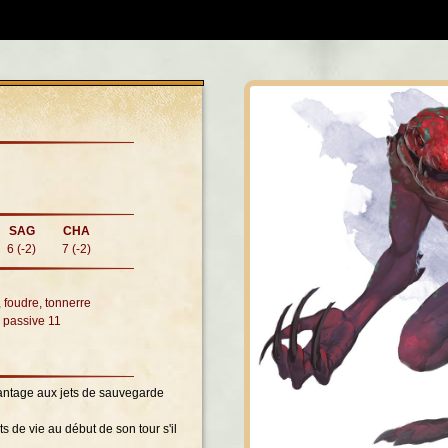
SAG
CHA
6 (-2)
7 (-2)
, foudre, tonnerre
n passive 11
vantage aux jets de sauvegarde
s de vie au début de son tour s'il