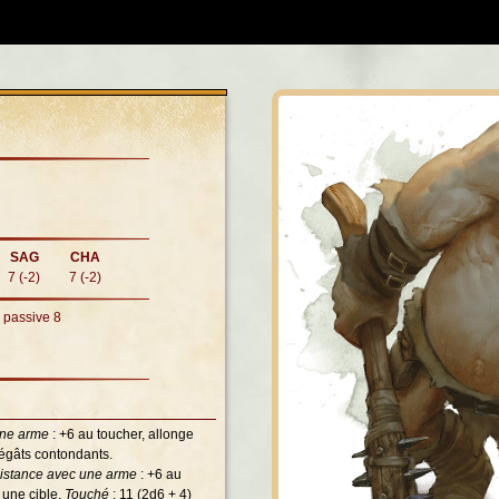
SAG
CHA
7 (-2)
7 (-2)
n passive 8
une arme
: +6 au toucher, allonge
dégâts contondants.
distance avec une arme
: +6 au
 une cible.
Touché
: 11 (2d6 + 4)