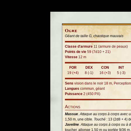
Ogre
Géant de taille G, chaotique mauvais
Classe d'armure
11 (armure de peaux)
Points de vie
59 (7d10 + 21)
Vitesse
12 m
FOR
DEX
CON
INT
19 (+4)
8 (-1)
16 (+3)
5 (-3)
Sens
vision dans le noir 18 m, Perceptio
Langues
commun, géant
Puissance
2 (450 PX)
Actions
Massue
.
Attaque au corps à corps avec 
1,50 m, une cible.
Touché
: 13 (2d8 + 4) 
Javeline
.
Attaque au corps à corps ou à 
toucher, allonge 1,50 m ou portée 9/36 m,