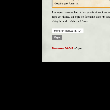
dégâts perforants.
Les ogres ressemblent à des géants et sont connu
rage est titillée, un ogre se déchaîne dans un ac
d'objets ou de créatures à écraser.
Monster Manual (SRD)
Ogre
Monstres D&D 5
› Ogre