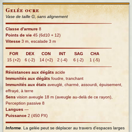
Gelée ocre
Vase de taille G, sans alignement
Classe d'armure
8
Points de vie
45 (6d10 + 12)
Vitesse
3 m, escalade 3 m
FOR
DEX
CON
INT
SAG
CHA
15 (+2)
6 (-2)
14 (+2)
2 (-4)
6 (-2)
1 (-5)
Résistances aux dégâts
acide
Immunités aux dégâts
foudre, tranchant
Immunités aux états
aveuglé, charmé, assourdi, épuisement,
effrayé, à terre
Sens
vision aveugle 18 m (aveugle au-delà de ce rayon),
Perception passive 8
Langues
—
Puissance
2 (450 PX)
Informe
. La gelée peut se déplacer au travers d'espaces larges