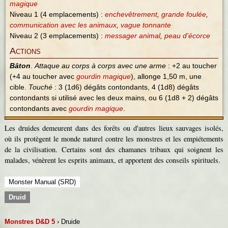
magique
Niveau 1 (4 emplacements) :
enchevêtrement
,
grande foulée
,
communication avec les animaux
,
vague tonnante
Niveau 2 (3 emplacements) :
messager animal
,
peau d'écorce
Actions
Bâton
.
Attaque au corps à corps avec une arme
: +2 au toucher
(+4 au toucher avec
gourdin magique
), allonge 1,50 m, une
cible.
Touché
: 3 (1d6) dégâts contondants, 4 (1d8) dégâts
contondants si utilisé avec les deux mains, ou 6 (1d8 + 2) dégâts
contondants avec
gourdin magique
.
Les druides demeurent dans des forêts ou d'autres lieux sauvages isolés,
où ils protègent le monde naturel contre les monstres et les empiétements
de la civilisation. Certains sont des chamanes tribaux qui soignent les
malades, vénèrent les esprits animaux, et apportent des conseils spirituels.
Monster Manual (SRD)
Druid
Monstres D&D 5
› Druide