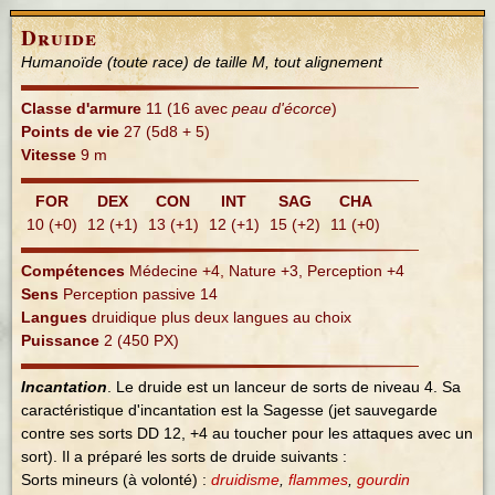
Druide
Humanoïde (toute race) de taille M, tout alignement
Classe d'armure
11 (16 avec
peau d'écorce
)
Points de vie
27 (5d8 + 5)
Vitesse
9 m
FOR
DEX
CON
INT
SAG
CHA
10 (+0)
12 (+1)
13 (+1)
12 (+1)
15 (+2)
11 (+0)
Compétences
Médecine +4, Nature +3, Perception +4
Sens
Perception passive 14
Langues
druidique plus deux langues au choix
Puissance
2 (450 PX)
Incantation
. Le druide est un lanceur de sorts de niveau 4. Sa
caractéristique d'incantation est la Sagesse (jet sauvegarde
contre ses sorts DD 12, +4 au toucher pour les attaques avec un
sort). Il a préparé les sorts de druide suivants :
Sorts mineurs (à volonté) :
druidisme
,
flammes
,
gourdin