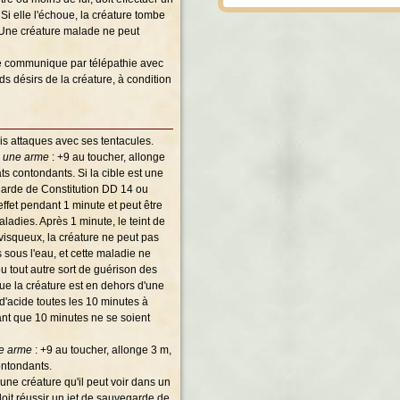
Si elle l'échoue, la créature tombe
Une créature malade ne peut
re communique par télépathie avec
ds désirs de la créature, à condition
rois attaques avec ses tentacules.
c une arme
: +9 au toucher, allonge
ts contondants. Si la cible est une
egarde de Constitution DD 14 ou
ffet pendant 1 minute et peut être
ladies. Après 1 minute, le teint de
 visqueux, la créature ne peut pas
s sous l'eau, et cette maladie ne
u tout autre sort de guérison des
ue la créature est en dehors d'une
d'acide toutes les 10 minutes à
ant que 10 minutes ne se soient
ne arme
: +9 au toucher, allonge 3 m,
ontondants.
 une créature qu'il peut voir dans un
doit réussir un jet de sauvegarde de