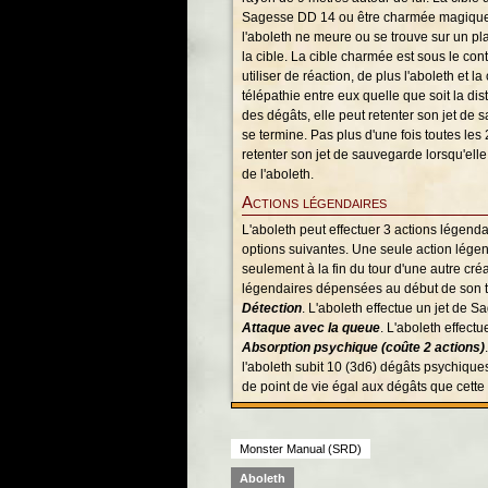
Sagesse DD 14 ou être charmée magiquem
l'aboleth ne meure ou se trouve sur un pla
la cible. La cible charmée est sous le cont
utiliser de réaction, de plus l'aboleth et
télépathie entre eux quelle que soit la dis
des dégâts, elle peut retenter son jet de sa
se termine. Pas plus d'une fois toutes les
retenter son jet de sauvegarde lorsqu'elle
de l'aboleth.
Actions légendaires
L'aboleth peut effectuer 3 actions légenda
options suivantes. Une seule action légenda
seulement à la fin du tour d'une autre cré
légendaires dépensées au début de son t
Détection
. L'aboleth effectue un jet de S
Attaque avec la queue
. L'aboleth effect
Absorption psychique (coûte 2 actions)
l'aboleth subit 10 (3d6) dégâts psychique
de point de vie égal aux dégâts que cette 
Monster Manual (SRD)
Aboleth