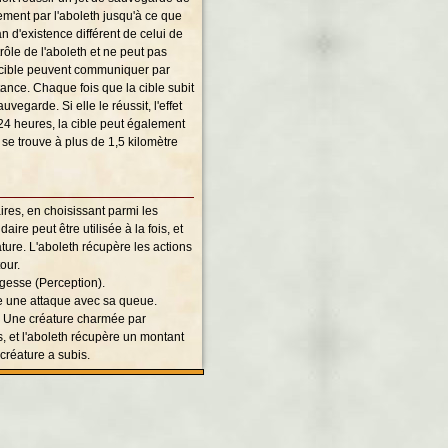
ent par l'aboleth jusqu'à ce que
n d'existence différent de celui de
rôle de l'aboleth et ne peut pas
 la cible peuvent communiquer par
tance. Chaque fois que la cible subit
uvegarde. Si elle le réussit, l'effet
 24 heures, la cible peut également
 se trouve à plus de 1,5 kilomètre
ires, en choisissant parmi les
ire peut être utilisée à la fois, et
ature. L'aboleth récupère les actions
our.
agesse (Perception).
ue une attaque avec sa queue.
. Une créature charmée par
s, et l'aboleth récupère un montant
créature a subis.