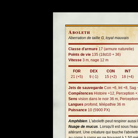
Aboleth
Aberration de taille G, loyal mauvais
Classe d'armure
17 (armure naturelle)
Points de vie
135 (18d10 + 36)
Vitesse
3 m, nage 12 m
FOR
DEX
CON
INT
21 (+5)
9 (-1)
15 (+2)
18 (+4)
Jets de sauvegarde
Con +6, Int +8, Sag 
Compétences
Histoire +12, Perception 
Sens
vision dans le noir 36 m, Perceptio
Langues
profond, télépathie 36 m
Puissance
10 (5900 PX)
Amphibien
. L'aboleth peut respirer aussi 
Nuage de mucus
. Lorsqu'il est sous l'ea
altérant. Une créature qui touche l'aboleth
au corps à corps en se trouvant à 1,50 mèt