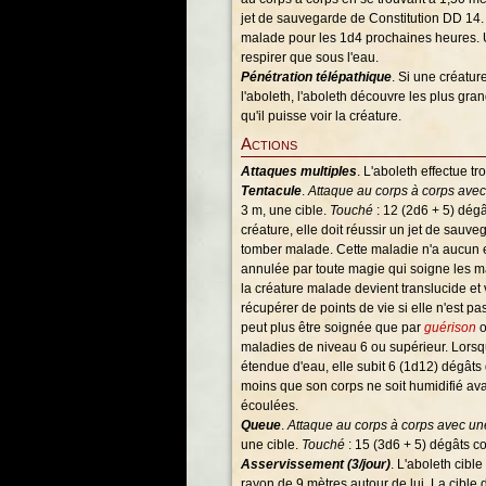
jet de sauvegarde de Constitution DD 14. 
malade pour les 1d4 prochaines heures. 
respirer que sous l'eau.
Pénétration télépathique
. Si une créatu
l'aboleth, l'aboleth découvre les plus gran
qu'il puisse voir la créature.
Actions
Attaques multiples
. L'aboleth effectue t
Tentacule
.
Attaque au corps à corps ave
3 m, une cible.
Touché
: 12 (2d6 + 5) dégâ
créature, elle doit réussir un jet de sauv
tomber malade. Cette maladie n'a aucun e
annulée par toute magie qui soigne les ma
la créature malade devient translucide et
récupérer de points de vie si elle n'est pa
peut plus être soignée que par
guérison
o
maladies de niveau 6 ou supérieur. Lorsq
étendue d'eau, elle subit 6 (1d12) dégâts 
moins que son corps ne soit humidifié av
écoulées.
Queue
.
Attaque au corps à corps avec u
une cible.
Touché
: 15 (3d6 + 5) dégâts c
Asservissement (3/jour)
. L'aboleth cible
rayon de 9 mètres autour de lui. La cible 