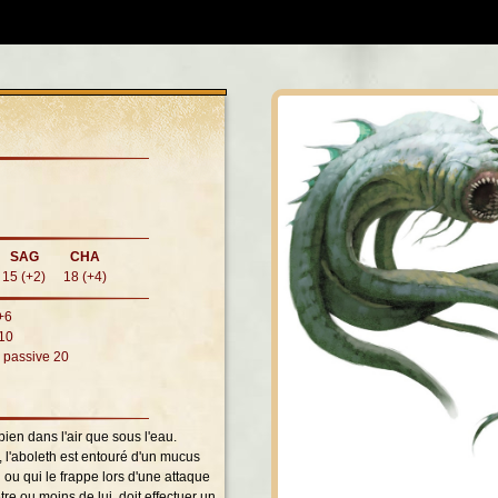
SAG
CHA
15 (+2)
18 (+4)
+6
+10
n passive 20
bien dans l'air que sous l'eau.
u, l'aboleth est entouré d'un mucus
 ou qui le frappe lors d'une attaque
re ou moins de lui, doit effectuer un