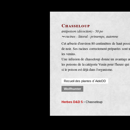
Chasseloup
antipoison (décoction) - 50 po
↪ racines - littoral - printemps, automne
Cet arbuste d'environ 80 centimètres de haut possèd
de noir. Ses racines correctement préparées sont 
les venins.
Une infusion de chasseloup donne un avantage au
les poisons de la catégorie Venin pour l'heure qui
si le poison est déjà dans l'organisme.
Recueil des plantes d´AideDD
Wolfhunter
Herbes D&D 5
› Chasseloup