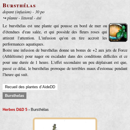
Bursthélas
dopant (infusion) - 30 po
↪ plante - littoral - été
Le bursthélas est une plante qui pousse en bord de mer ou
d'étendues d'eau salée, et qui possède des fleurs roses qui
attirent l'attention. L'infusion qu'on en tire accroit les
performances aquatiques.
Boire une infusion de bursthélas donne un bonus de +2 aux jets de Force
(Athlétisme) pour nager ou escalader dans des conditions difficiles et ce
pour une durée de 1 heure. L'effet secondaire un peu déplaisant est que,
passé ce délai, le bursthélas provoque de terribles maux d'estomac pendant
l'heure qui suit.
Recueil des plantes d´AideDD
Bursthelas
Herbes D&D 5
› Bursthélas