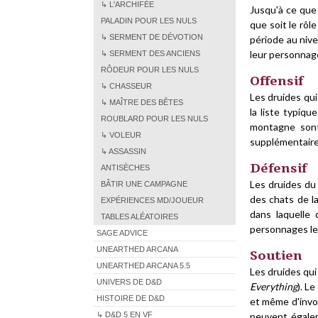
↳ L'ARCHIFÉE
Jusqu'à ce que 
PALADIN POUR LES NULS
que soit le rôl
↳ SERMENT DE DÉVOTION
période au nive
leur personnag
↳ SERMENT DES ANCIENS
RÔDEUR POUR LES NULS
Offensif
↳ CHASSEUR
Les druides qui
↳ MAÎTRE DES BÊTES
la liste typiqu
ROUBLARD POUR LES NULS
montagne sont 
↳ VOLEUR
supplémentaire.
↳ ASSASSIN
Défensif
ANTISÈCHES
Les druides d
BÂTIR UNE CAMPAGNE
des chats de l
EXPÉRIENCES MD/JOUEUR
dans laquelle
TABLES ALÉATOIRES
personnages le
SAGE ADVICE
UNEARTHED ARCANA
Soutien
UNEARTHED ARCANA 5.5
Les druides qui
UNIVERS DE D&D
Everything
). L
HISTOIRE DE D&D
et même d'invo
↳ D&D 5 EN VF
peuvent égalem