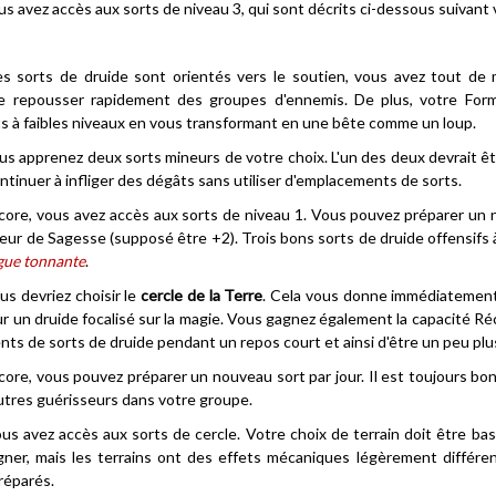
ous avez accès aux sorts de niveau 3, qui sont décrits ci-dessous suivant 
des sorts de druide sont orientés vers le soutien, vous avez tout d
e repousser rapidement des groupes d'ennemis. De plus, votre Form
s à faibles niveaux en vous transformant en une bête comme un loup.
ous apprenez deux sorts mineurs de votre choix. L'un des deux devrait ê
tinuer à infliger des dégâts sans utiliser d'emplacements de sorts.
ore, vous avez accès aux sorts de niveau 1. Vous pouvez préparer un n
eur de Sagesse (supposé être +2). Trois bons sorts de druide offensifs 
gue tonnante
.
ous devriez choisir le
cercle de la Terre
. Cela vous donne immédiatement
r un druide focalisé sur la magie. Vous gagnez également la capacité Ré
s de sorts de druide pendant un repos court et ainsi d'être un peu plus
ore, vous pouvez préparer un nouveau sort par jour. Il est toujours bon
'autres guérisseurs dans votre groupe.
ous avez accès aux sorts de cercle. Votre choix de terrain doit être ba
gner, mais les terrains ont des effets mécaniques légèrement différe
réparés.