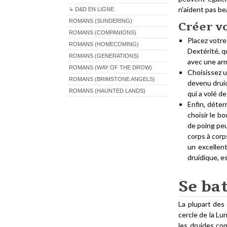
n'aident pas be
↳ D&D EN LIGNE
ROMANS (SUNDERING)
Créer vo
ROMANS (COMPANIONS)
Placez votre
ROMANS (HOMECOMING)
Dextérité, q
ROMANS (GENERATIONS)
avec une ar
ROMANS (WAY OF THE DROW)
Choisissez 
ROMANS (BRIMSTONE ANGELS)
devenu druide
ROMANS (HAUNTED LANDS)
qui a volé d
Enfin, déte
choisir le b
de poing peu
corps à corp
un excellent
druidique, e
Se ba
La plupart des 
cercle de la Lu
les druides co