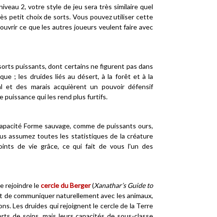
iveau 2, votre style de jeu sera très similaire quel
rès petit choix de sorts. Vous pouvez utiliser cette
uvrir ce que les autres joueurs veulent faire avec
orts puissants, dont certains ne figurent pas dans
ue ; les druides liés au désert, à la forêt et à la
al et des marais acquièrent un pouvoir défensif
 puissance qui les rend plus furtifs.
capacité Forme sauvage, comme de puissants ours,
us assumez toutes les statistiques de la créature
nts de vie grâce, ce qui fait de vous l'un des
e rejoindre le
cercle du Berger
(
Xanathar’s Guide to
met de communiquer naturellement avec les animaux,
. Les druides qui rejoignent le cercle de la Terre
ts de soins, mais leurs capacités de sous-classe