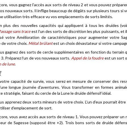
ore, vous gagnez l'accès aux sorts de niveau 2 et vous pouvez préparer
vos nouveaux sorts. Il inflige beaucoup de dégâts sur plusieurs tours si
une utilisation très efficace vu vos emplacements de sorts limités.
en plus des nouvelles capacités qui appliquent à tous les druides (v
assage sans trace
est l'un des sorts de discrétion les plus puissants, et il
isé votre Amélioration de caractéristiques pour augmenter votre S
 de votre choix.
Métal brûlant
est un choix dévastateur si votre campa
ous gagnez des sorts de cercle supplémentaires en fonction du terrain q
 3. Préparez l'un de vos nouveaux sorts.
Appel de la foudre
est un sort o
n de lune
.
f
votre capacité de survie, vous serez en mesure de conserver des res
'une longue journée d'aventures. Vous transformer en formes anima
e stratégie, faisant du cercle de la Lune le druide défensif idéal.
ous apprenez deux sorts mineurs de votre choix. L'un d'eux pourrait être
tiliser d'emplacement de sort.
ore, vous avez accès aux sorts de niveau 1. Vous pouvez préparer un n
teur de Sagesse (supposé être +2). Trois bons sorts de druide défens