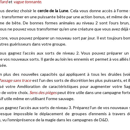
llard
et
vague tonnante
.
ous devriez choisir le
cercle de la Lune
. Cela vous donne accès à Forme 
 transformer en une puissante bête par une action bonus, et même de
me de bête. De bonnes formes animales au niveau 2 sont l'ours brun,
vous ne pouvez vous transformer qu'en une créature que vous avez déjà 
ore, vous pouvez préparer un nouveau sort par jour. Il est toujours bon
'autres guérisseurs dans votre groupe.
vous gagnez l'accès aux sorts de niveau 2. Vous pouvez préparer un
 de vos nouveaux sorts. Il garde au loin les ennemis et permet à vos alliés
sée.
en plus des nouvelles capacités qui appliquent à tous les druides (v
assage sans trace
est l'un des sorts de discrétion les plus puissants, et il
isé votre Amélioration de caractéristiques pour augmenter votre S
 de votre choix.
Sens des pièges
peut être utile dans une campagne forte
if utile même en utilisant Forme sauvage.
ous gagnez l'accès aux sorts de niveau 3. Préparez l'un de vos nouveaux 
resque impossible le déplacement de groupes d'ennemis à travers d
e, vu l'omniprésence de la magie dans les campagnes de D&D.