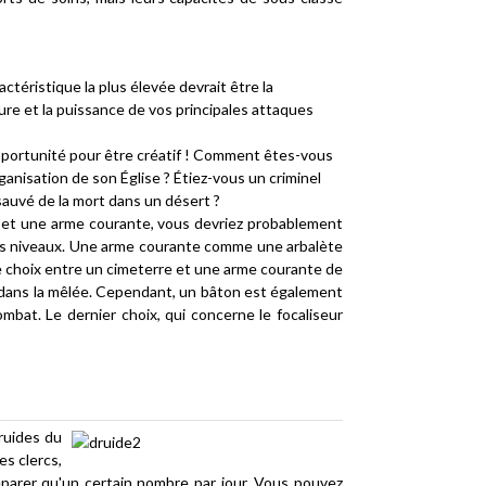
téristique la plus élevée devrait être la
mure et la puissance de vos principales attaques
pportunité pour être créatif ! Comment êtes-vous
rganisation de son Église ? Étiez-vous un criminel
sauvé de la mort dans un désert ?
s et une arme courante, vous devriez probablement
à bas niveaux. Une arme courante comme une arbalète
 le choix entre un cimeterre et une arme courante de
er dans la mêlée. Cependant, un bâton est également
mbat. Le dernier choix, qui concerne le focaliseur
ruides du
es clercs,
éparer qu'un certain nombre par jour. Vous pouvez