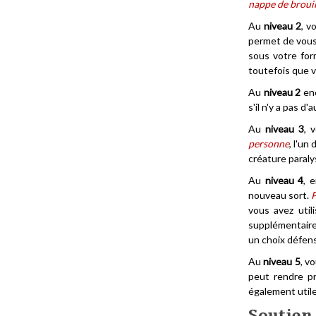
nappe de broui
Au
niveau 2
, v
permet de vous
sous votre for
toutefois que 
Au
niveau 2
enc
s'il n'y a pas d
Au
niveau 3
, 
personne
, l'un
créature paraly
Au
niveau 4
, 
nouveau sort.
P
vous avez util
supplémentaire
un choix défens
Au
niveau 5
, v
peut rendre p
également util
Soutien