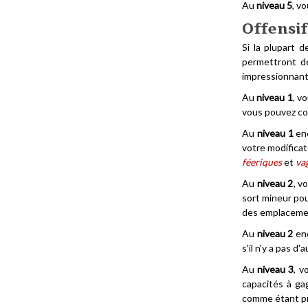
Au
niveau 5
, v
Offensif
Si la plupart 
permettront d
impressionnant
Au
niveau 1
, v
vous pouvez con
Au
niveau 1
enc
votre modificat
féeriques
et
va
Au
niveau 2
, v
sort mineur pou
des emplacement
Au
niveau 2
enc
s'il n'y a pas d
Au
niveau 3
, v
capacités à ga
comme étant p