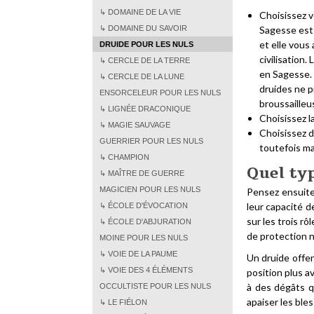
↳ DOMAINE DE LA VIE
Choisissez 
↳ DOMAINE DU SAVOIR
Sagesse est 
et elle vous
DRUIDE POUR LES NULS
civilisation.
↳ CERCLE DE LA TERRE
en Sagesse. 
↳ CERCLE DE LA LUNE
druides ne p
ENSORCELEUR POUR LES NULS
broussailleu
↳ LIGNÉE DRACONIQUE
Choisissez l
↳ MAGIE SAUVAGE
Choisissez 
GUERRIER POUR LES NULS
toutefois maî
↳ CHAMPION
Quel typ
↳ MAÎTRE DE GUERRE
MAGICIEN POUR LES NULS
Pensez ensuite 
leur capacité d
↳ ÉCOLE D'ÉVOCATION
sur les trois rô
↳ ÉCOLE D'ABJURATION
de protection n
MOINE POUR LES NULS
↳ VOIE DE LA PAUME
Un druide offen
↳ VOIE DES 4 ÉLÉMENTS
position plus 
à des dégâts qu
OCCULTISTE POUR LES NULS
apaiser les bles
↳ LE FIÉLON