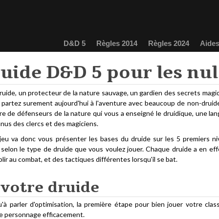
D&D 5
Règles 2014
Règles 2024
Aides
ruide D&D 5 pour les nul
uide, un protecteur de la nature sauvage, un gardien des secrets magiq
s partez surement aujourd'hui à l'aventure avec beaucoup de non-druide
re de défenseurs de la nature qui vous a enseigné le druidique, une lan
nus des clercs et des magiciens.
jeu va donc vous présenter les bases du druide sur les 5 premiers ni
 selon le type de druide que vous voulez jouer. Chaque druide a en effe
lir au combat, et des tactiques différentes lorsqu'il se bat.
 votre druide
u'à parler d'optimisation, la première étape pour bien jouer votre cla
re personnage efficacement.