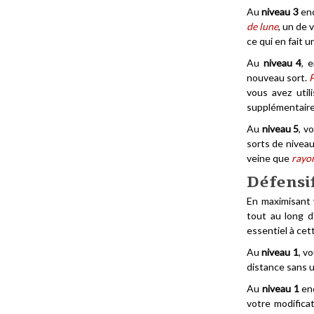
Au
niveau 3
enc
de lune
, un de 
ce qui en fait 
Au
niveau 4
, 
nouveau sort.
P
vous avez util
supplémentaire
Au
niveau 5
, v
sorts de niveau
veine que
rayo
Défensi
En maximisant 
tout au long d
essentiel à cett
Au
niveau 1
, v
distance sans u
Au
niveau 1
enc
votre modifica