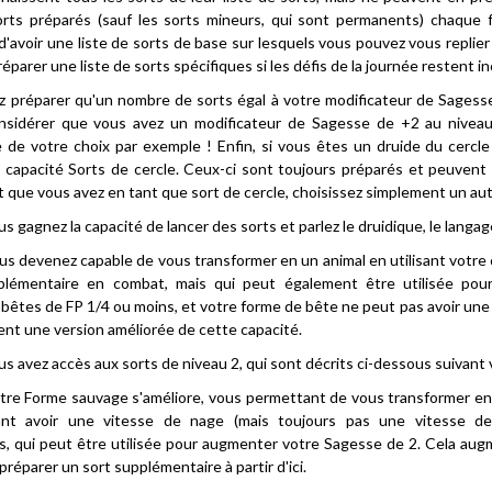
rts préparés (sauf les sorts mineurs, qui sont permanents) chaque f
 d'avoir une liste de sorts de base sur lesquels vous pouvez vous repli
réparer une liste de sorts spécifiques si les défis de la journée restent i
 préparer qu'un nombre de sorts égal à votre modificateur de Sagesse p
nsidérer que vous avez un modificateur de Sagesse de +2 au niveau 
 de votre choix par exemple ! Enfin, si vous êtes un druide du cercle 
 capacité Sorts de cercle. Ceux-ci sont toujours préparés et peuvent ai
 que vous avez en tant que sort de cercle, choisissez simplement un autre
ous gagnez la capacité de lancer des sorts et parlez le druidique, le langa
ous devenez capable de vous transformer en un animal en utilisant votr
plémentaire en combat, mais qui peut également être utilisée pour 
bêtes de FP 1/4 ou moins, et votre forme de bête ne peut pas avoir une 
nt une version améliorée de cette capacité.
ous avez accès aux sorts de niveau 2, qui sont décrits ci-dessous suivant 
otre Forme sauvage s'améliore, vous permettant de vous transformer en
nt avoir une vitesse de nage (mais toujours pas une vitesse de
es, qui peut être utilisée pour augmenter votre Sagesse de 2. Cela aug
réparer un sort supplémentaire à partir d'ici.