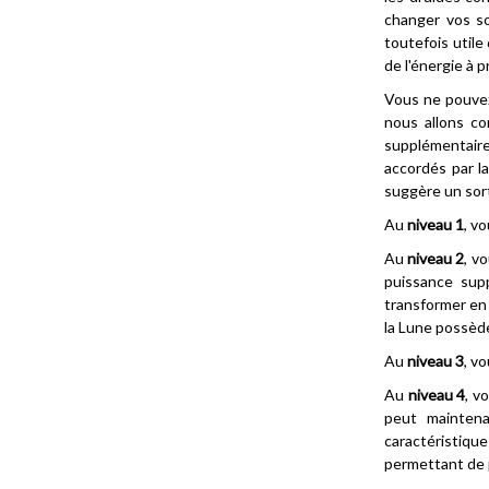
changer vos so
toutefois utile
de l'énergie à p
Vous ne pouvez
nous allons co
supplémentaire
accordés par la
suggère un sort
Au
niveau 1
, v
Au
niveau 2
, v
puissance sup
transformer en 
la Lune possède
Au
niveau 3
, v
Au
niveau 4
, v
peut maintena
caractéristiqu
permettant de p