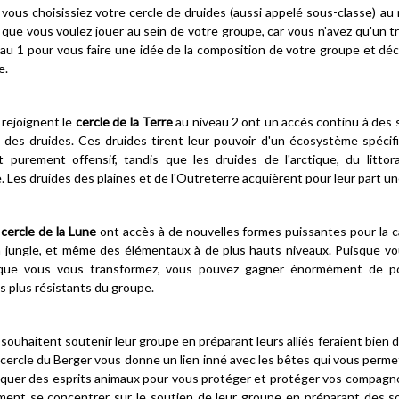
vous choisissiez votre cercle de druides (aussi appelé sous-classe) au n
e que vous voulez jouer au sein de votre groupe, car vous n'avez qu'un t
au 1 pour vous faire une idée de la composition de votre groupe et déco
e.
 rejoignent le
cercle de la Terre
au niveau 2 ont un accès continu à des s
e des druides. Ces druides tirent leur pouvoir d'un écosystème spécifiq
purement offensif, tandis que les druides de l'arctique, du littor
 Les druides des plaines et de l'Outreterre acquièrent pour leur part une
u
cercle de la Lune
ont accès à de nouvelles formes puissantes pour la 
a jungle, et même des élémentaux à de plus hauts niveaux. Puisque vo
 que vous vous transformez, vous pouvez gagner énormément de poi
s plus résistants du groupe.
 souhaitent soutenir leur groupe en préparant leurs alliés feraient bien d
e cercle du Berger vous donne un lien inné avec les bêtes qui vous per
quer des esprits animaux pour vous protéger et protéger vos compagnons
ent se concentrer sur le soutien de leur groupe en préparant des sor