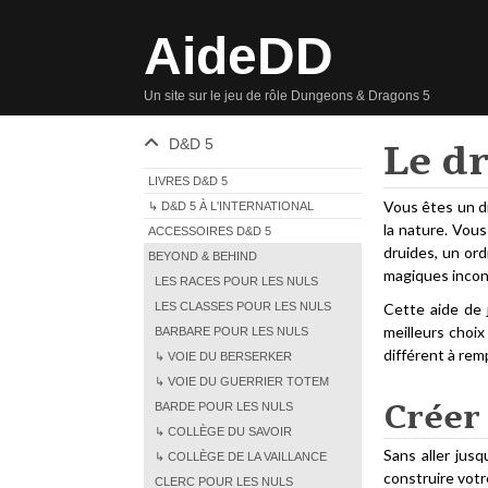
AideDD
Un site sur le jeu de rôle Dungeons & Dragons 5
D&D 5
Le d
LIVRES D&D 5
Vous êtes un dr
↳ D&D 5 À L'INTERNATIONAL
la nature. Vou
ACCESSOIRES D&D 5
druides, un ord
BEYOND & BEHIND
magiques incon
LES RACES POUR LES NULS
LES CLASSES POUR LES NULS
Cette aide de 
meilleurs choix
BARBARE POUR LES NULS
différent à remp
↳ VOIE DU BERSERKER
↳ VOIE DU GUERRIER TOTEM
Créer
BARDE POUR LES NULS
↳ COLLÈGE DU SAVOIR
Sans aller jusq
↳ COLLÈGE DE LA VAILLANCE
construire vot
CLERC POUR LES NULS