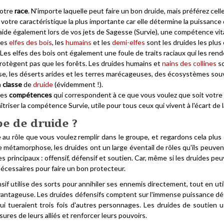
votre
race
. N'importe laquelle peut faire un bon druide, mais préférez cel
votre caractéristique la plus importante car elle détermine la puissance 
 aide également lors de vos jets de Sagesse (Survie), une compétence vita
 Les
elfes des bois
, les
humains
et les
demi-elfes
sont les druides les plus
Les elfes des bois ont également une foule de traits raciaux qui les rend
rotègent pas que les forêts. Les druides humains et
nains des collines
so
se, les déserts arides et les terres marécageuses, des écosystèmes sou
a
classe
de
druide
(évidemment !).
des
compétences
qui correspondent à ce que vous voulez que soit votre
triser la compétence Survie, utile pour tous ceux qui vivent à l'écart de la
e de druide ?
au rôle que vous voulez remplir dans le groupe, et regardons cela plus e
e métamorphose, les druides ont un large éventail de rôles qu'ils peuven
les principaux : offensif, défensif et soutien. Car, même si les druides peu
écessaires pour faire un bon protecteur.
sif utilise des sorts pour annihiler ses ennemis directement, tout en ut
avantageuse. Les druides défensifs comptent sur l'immense puissance d
i tueraient trois fois d'autres personnages. Les druides de soutien ut
sures de leurs alliés et renforcer leurs pouvoirs.