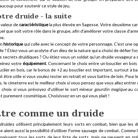
aucoup pour soutenir ce style de jeu.
tre druide - la suite
 valeur de
caractéristique
la plus élevée en Sagesse. Votre deuxième carac
uel que soit votre rôle dans le groupe, afin d'améliorer votre classe d'ar
me.
un
historique
qui colle avec le concept de votre personnage. C'est une o
 ? Étiez-vous un acolyte d'un dieu de la nature qui a choisi de défier l'o
es secrets druidiques ? Ou étiez-vous un soldat qu'un druide voyageur a 
rminez votre
équipement
. Concernant le choix entre un bouclier en boi
ouclier en bois, car le bonus de +2 au bouclier est important, surtout 
t être utile si vous voulez rester en retrait et vous battre de loin. Pour
s, le cimeterre est le meilleur choix si vous pensez que vous allez entr
 choix si vous prévoyez d'utiliser le sort mineur
gourdin magique
au co
st purement cosmétique. Choisissez-en un qui vous plait !
ttre comme un druide
druides utilisent principalement leurs sorts en combat, bien que les d
ne aient aussi la possibilité d'utiliser Forme sauvage de combat. Comme l
nnaissent tous les sorts de leur liste de sorts, mais ne peuvent en pr